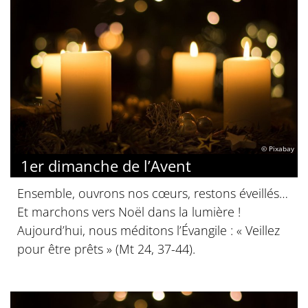
© Pixabay
1er dimanche de l’Avent
Ensemble, ouvrons nos cœurs, restons éveillés…
Et marchons vers Noël dans la lumière !
Aujourd’hui, nous méditons l’Évangile : « Veillez
pour être prêts » (Mt 24, 37-44).