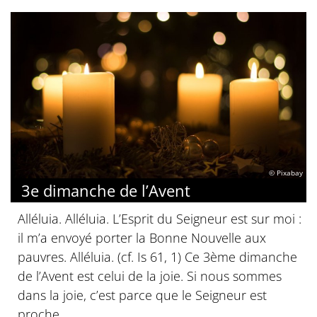
© Pixabay
3e dimanche de l’Avent
Alléluia. Alléluia. L’Esprit du Seigneur est sur moi :
il m’a envoyé porter la Bonne Nouvelle aux
pauvres. Alléluia. (cf. Is 61, 1) Ce 3ème dimanche
de l’Avent est celui de la joie. Si nous sommes
dans la joie, c’est parce que le Seigneur est
proche