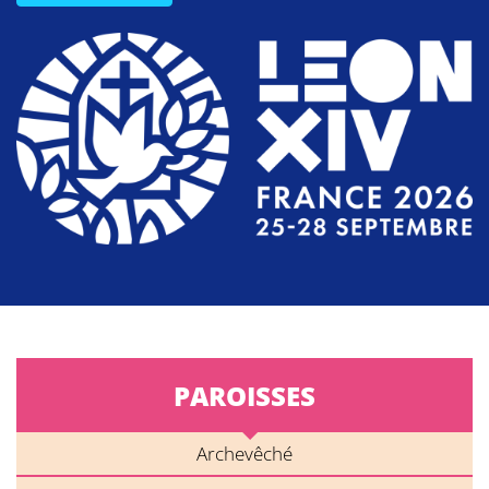
PAROISSES
Archevêché