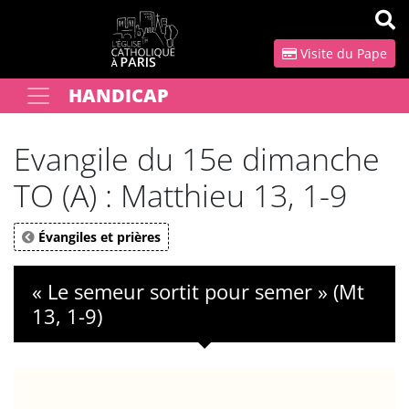
Panneau de gestion des cookies
Visite du Pape
HANDICAP
Votre recherche
OK
Evangile du 15e dimanche
TO (A) : Matthieu 13, 1-9
Évangiles et prières
« Le semeur sortit pour semer » (Mt
13, 1-9)