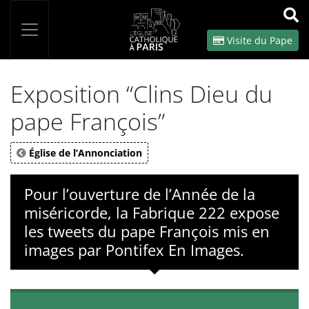
Panneau de gestion des cookies
Votre recherche
OK
Visite du Pape
Exposition “Clins Dieu du
pape François”
Église de l’Annonciation
Pour l’ouverture de l’Année de la
miséricorde, la Fabrique 222 expose
les tweets du pape François mis en
images par Pontifex En Images.