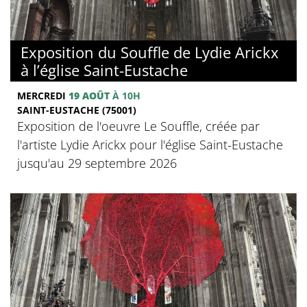
Exposition du Souffle de Lydie Arickx
à l’église Saint-Eustache
MERCREDI
19 AOÛT
À 10H
SAINT-EUSTACHE (75001)
Exposition de l'oeuvre Le Souffle, créée par
l'artiste Lydie Arickx pour l'église Saint-Eustache
jusqu'au 29 septembre 2026