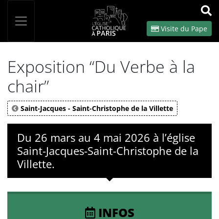
Panneau de gestion des cookies
Votre recherche
OK
Visite du Pape
Exposition “Du Verbe à la
chair”
Saint-Jacques - Saint-Christophe de la Villette
Du 26 mars au 4 mai 2026 à l’église
Saint-Jacques-Saint-Christophe de la
Villette.
INFOS