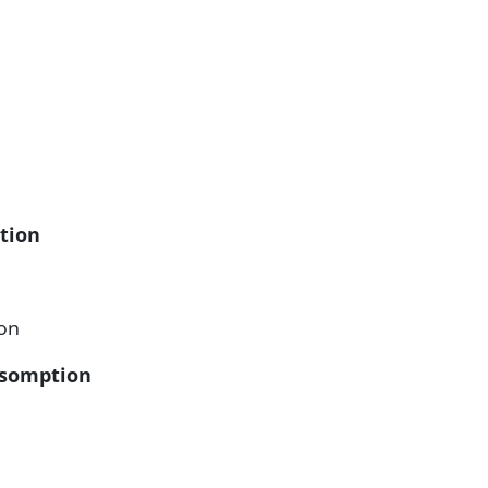
tion
ion
Assomption