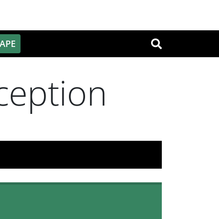
PAPE
OK
ception