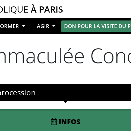
OLIQUE
À PARIS
NFORMER
AGIR
DON POUR LA VISITE DU 
’Immaculée Con
procession
INFOS