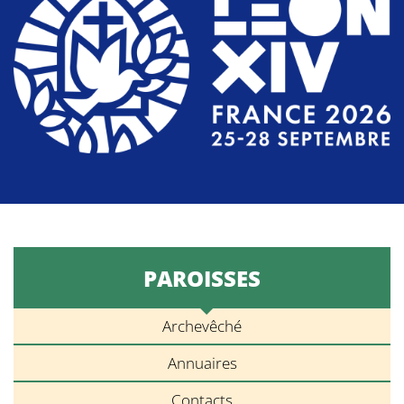
PAROISSES
Archevêché
Annuaires
Contacts