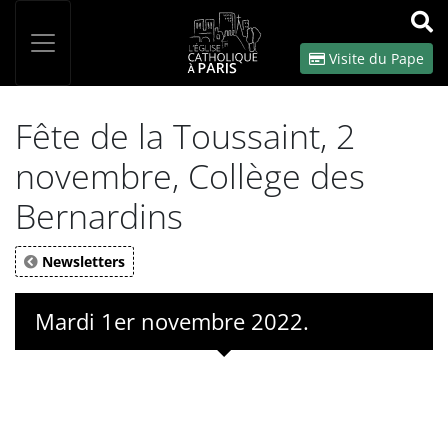
Panneau de gestion des cookies
Votre recherche
OK
Visite du Pape
Fête de la Toussaint, 2
novembre, Collège des
Bernardins
Newsletters
Mardi 1er novembre 2022.