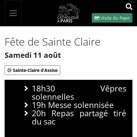
Panneau de gestion des cookies
Votre recherche
OK
Visite du Pape
Fête de Sainte Claire
Samedi 11 août
Sainte-Claire d’Assise
18h30 Vêpres
solennelles
19h Messe solennisée
20h Repas partagé tiré
du sac