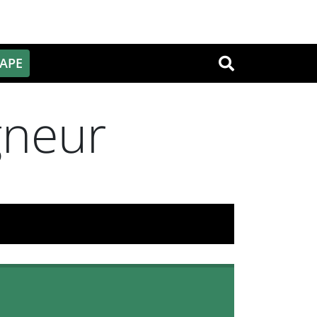
PAPE
OK
gneur