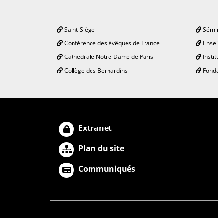
Saint-Siège
Sémin
Conférence des évêques de France
Ensei
Cathédrale Notre-Dame de Paris
Instit
Collège des Bernardins
Fonda
Extranet
Plan du site
Communiqués