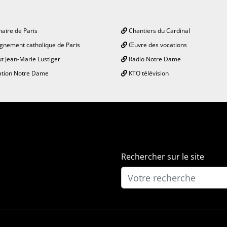
aire de Paris
Chantiers du Cardinal
gnement catholique de Paris
Œuvre des vocations
ut Jean-Marie Lustiger
Radio Notre Dame
tion Notre Dame
KTO télévision
Rechercher sur le site