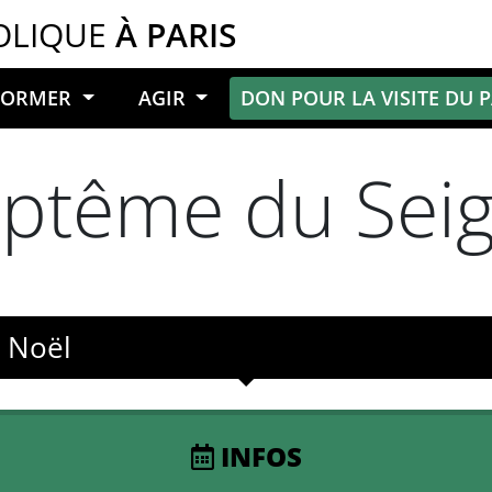
OLIQUE
À PARIS
NFORMER
AGIR
DON POUR LA VISITE DU 
aptême du Sei
e Noël
INFOS