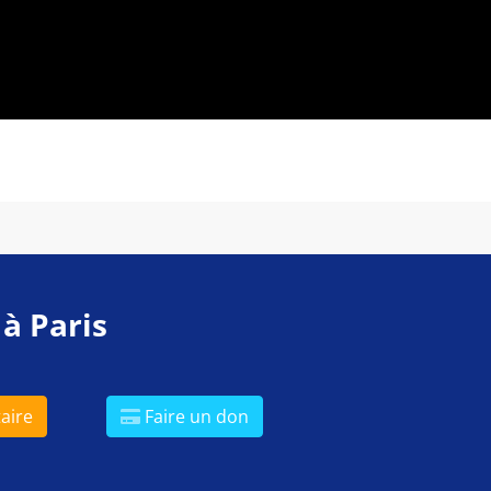
 à Paris
aire
Faire un don