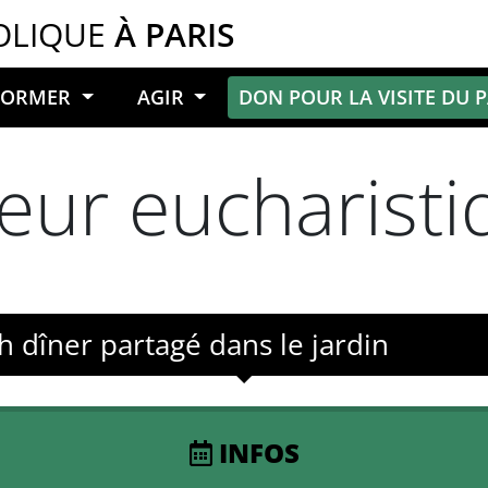
OLIQUE
À PARIS
NFORMER
AGIR
DON POUR LA VISITE DU 
œur eucharisti
 dîner partagé dans le jardin
INFOS