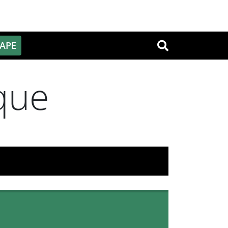
PAPE
OK
que