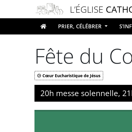
Panneau de gestion des cookies
L’ÉGLISE
CATH
PRIER, CÉLÉBRER
S’I
Votre recherche
Fête du C
Cœur Eucharistique de Jésus
20h messe solennelle, 21h