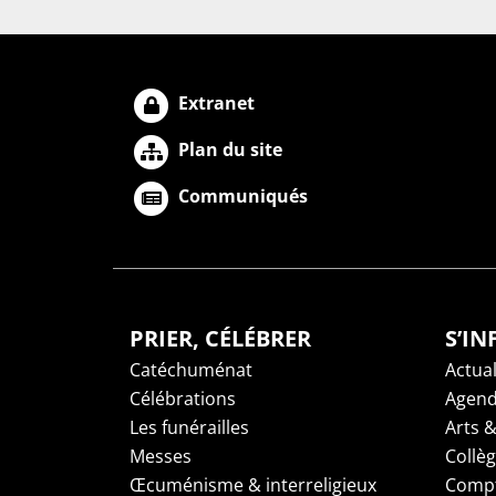
Extranet
Plan du site
Communiqués
PRIER, CÉLÉBRER
S’I
Catéchuménat
Actual
Célébrations
Agen
Les funérailles
Arts &
Messes
Collè
Œcuménisme & interreligieux
Compt