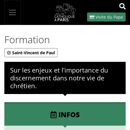
Panneau de gestion des cookies
Votre recherche
OK
Visite du Pape
Formation
Saint-Vincent de Paul
Sur les enjeux et l’importance du
discernement dans notre vie de
chrétien.
INFOS