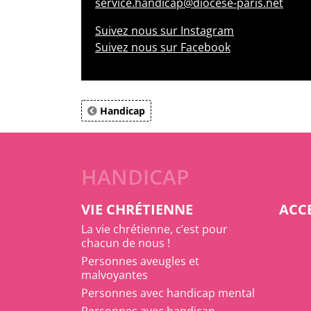
service.handicap@diocese-paris.net
Suivez nous sur Instagram
Suivez nous sur Facebook
Handicap
HANDICAP
VIE CHRÉTIENNE
ACCE
La vie chrétienne, c’est pour
chacun de nous !
Personnes aveugles et
malvoyantes
Personnes avec handicap mental