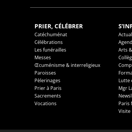
PRIER, CÉLÉBRER
S’I
Catéchuménat
Actual
Célébrations
Agen
Les funérailles
Arts &
Messes
Collè
Œcuménisme & interreligieux
Compt
Paroisses
Forma
Pèlerinages
Lutte 
Prier à Paris
Mgr L
Sacrements
Newsl
Vocations
Paris
Visite