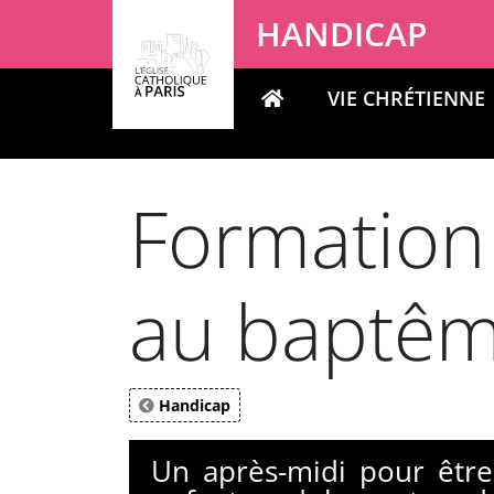
Panneau de gestion des cookies
HANDICAP
VIE CHRÉTIENNE
Votre recherche
Formation
au baptê
Handicap
Un après-midi pour êtr