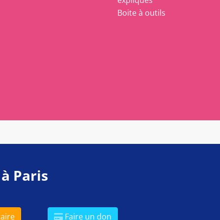
expliqués
Boite à outils
 à Paris
aire
Faire un don