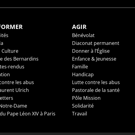
NFORMER
AGIR
ités
Bénévolat
da
Diaconat permanent
 Culture
Donner à l’Église
ge des Bernardins
Enfance & Jeunesse
es-rendus
Famille
tion
Handicap
contre les abus
Lutte contre les abus
aurent Ulrich
Pastorale de la santé
etters
Pôle Mission
 Notre-Dame
Solidarité
 du Pape Léon XIV à Paris
Travail