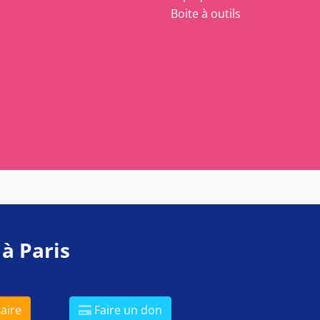
Boite à outils
 à Paris
aire
Faire un don