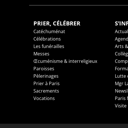
PRIER, CÉLÉBRER
S’I
Catéchuménat
Actual
Célébrations
Agen
Les funérailles
Arts &
Messes
Collè
Œcuménisme & interreligieux
Compt
Paroisses
Forma
Pèlerinages
Lutte 
Prier à Paris
Mgr L
Sacrements
Newsl
Vocations
Paris
Visite