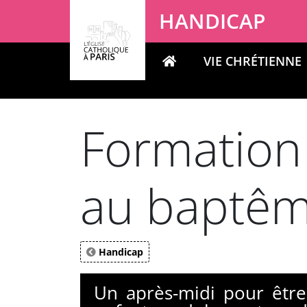
Panneau de gestion des cookies
HANDICAP
VIE CHRÉTIENNE
Votre recherche
Formation
au baptê
Handicap
Un après-midi pour êtr