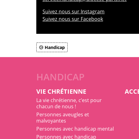
Suivez nous sur Instagram
Suivez nous sur Facebook
Handicap
HANDICAP
VIE CHRÉTIENNE
ACCE
La vie chrétienne, c’est pour
chacun de nous !
Personnes aveugles et
malvoyantes
Personnes avec handicap mental
Personnes avec handicap