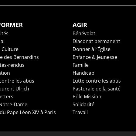
NFORMER
AGIR
ités
Bénévolat
da
Diaconat permanent
 Culture
Donner à l’Église
ge des Bernardins
Enfance & Jeunesse
es-rendus
Famille
tion
Handicap
contre les abus
Lutte contre les abus
aurent Ulrich
Pastorale de la santé
etters
Pôle Mission
 Notre-Dame
Solidarité
 du Pape Léon XIV à Paris
Travail