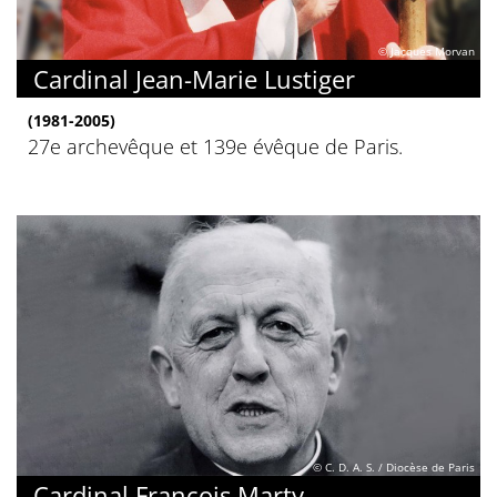
© Jacques Morvan
Cardinal Jean-Marie Lustiger
(1981-2005)
27e archevêque et 139e évêque de Paris.
© C. D. A. S. / Diocèse de Paris
Cardinal François Marty