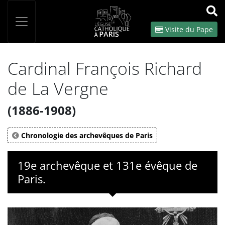
Panneau de gestion des cookies
Votre recherche
OK
Visite du Pape
Cardinal François Richard
de La Vergne
(1886-1908)
Chronologie des archevêques de Paris
19e archevêque et 131e évêque de
Paris.