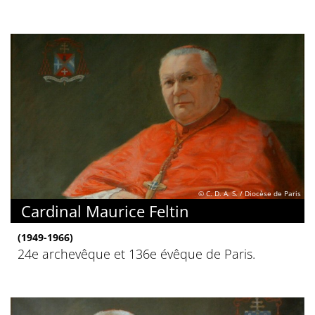
© C. D. A. S. / Diocèse de Paris
Cardinal Maurice Feltin
(1949-1966)
24e archevêque et 136e évêque de Paris.