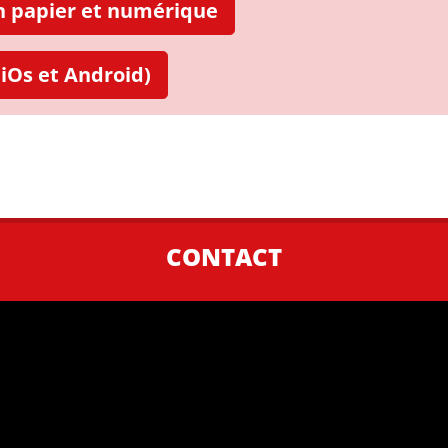
on papier et numérique
iOs et Android)
CONTACT