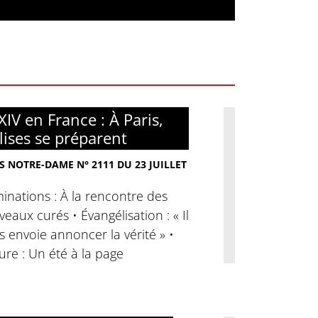
XIV en France : À Paris,
glises se préparent
S NOTRE-DAME N° 2111 DU 23 JUILLET
nations : À la rencontre des
eaux curés • Évangélisation : « Il
 envoie annoncer la vérité » •
ure : Un été à la page