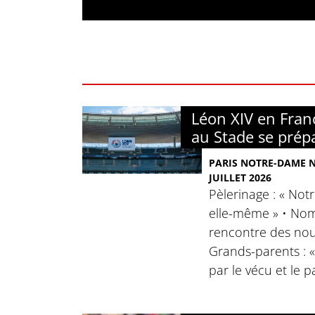
Léon XIV en Franc
au Stade se prép
PARIS NOTRE-DAME N°
JUILLET 2026
Pèlerinage : « No
elle-même » • Nomi
rencontre des nou
Grands-parents : 
par le vécu et le p