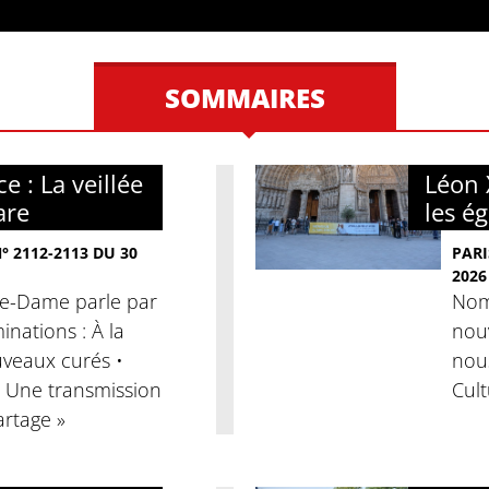
SOMMAIRES
e : La veillée
Léon 
are
les é
 2112-2113 DU 30
PARI
2026
tre-Dame parle par
Nomi
nations : À la
nouv
veaux curés •
nous
« Une transmission
Cult
artage »