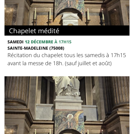
Chapelet médité
SAMEDI
12 DÉCEMBRE
À 17H15
SAINTE-MADELEINE (75008)
Récitation du chapelet tous les samedis à 17h15
avant la messe de 18h. (sauf juillet et août)