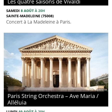
Les quatre saisons de Vivaldi
SAMEDI
8 AOÛT
À 20H
SAINTE-MADELEINE (75008)
Concert à La Madeleine à Paris.
© La Madeleine
Paris String Orchestra – Ave Maria /
Alléluia
LUNDI
10 AOÛT
À 20H