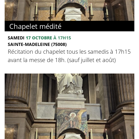
Chapelet médité
SAMEDI
17 OCTOBRE
À 17H15
SAINTE-MADELEINE (75008)
Récitation du chapelet tous les samedis à 17h15
avant la messe de 18h. (sauf juillet et août)