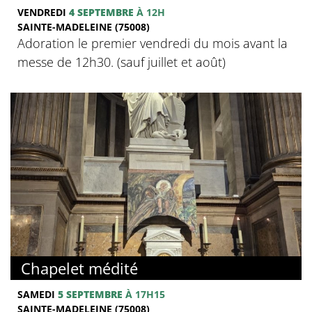
VENDREDI
4 SEPTEMBRE
À 12H
SAINTE-MADELEINE (75008)
Adoration le premier vendredi du mois avant la
messe de 12h30. (sauf juillet et août)
Chapelet médité
SAMEDI
5 SEPTEMBRE
À 17H15
SAINTE-MADELEINE (75008)