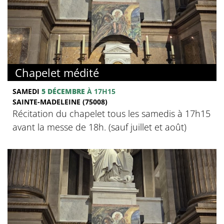
Chapelet médité
SAMEDI
5 DÉCEMBRE
À 17H15
SAINTE-MADELEINE (75008)
Récitation du chapelet tous les samedis à 17h15
avant la messe de 18h. (sauf juillet et août)