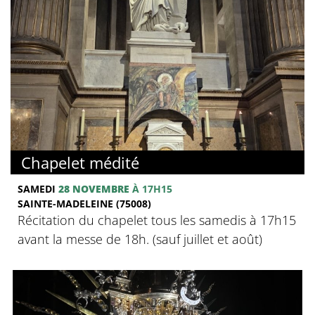
Chapelet médité
SAMEDI
28 NOVEMBRE
À 17H15
SAINTE-MADELEINE (75008)
Récitation du chapelet tous les samedis à 17h15
avant la messe de 18h. (sauf juillet et août)