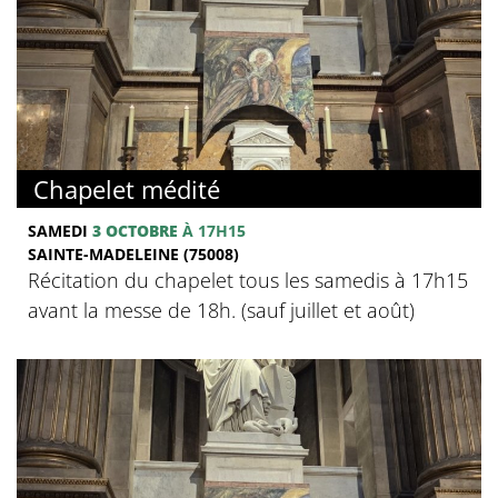
Chapelet médité
SAMEDI
3 OCTOBRE
À 17H15
SAINTE-MADELEINE (75008)
Récitation du chapelet tous les samedis à 17h15
avant la messe de 18h. (sauf juillet et août)