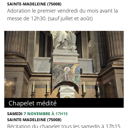
SAINTE-MADELEINE (75008)
Adoration le premier vendredi du mois avant la
messe de 12h30. (sauf juillet et août)
Chapelet médité
SAMEDI
7 NOVEMBRE
À 17H15
SAINTE-MADELEINE (75008)
Récitation du chapelet tous les samedis à 17h15