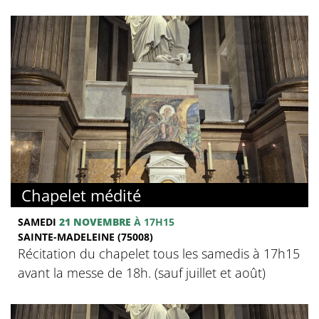
Chapelet médité
SAMEDI
21 NOVEMBRE
À 17H15
SAINTE-MADELEINE (75008)
Récitation du chapelet tous les samedis à 17h15
avant la messe de 18h. (sauf juillet et août)