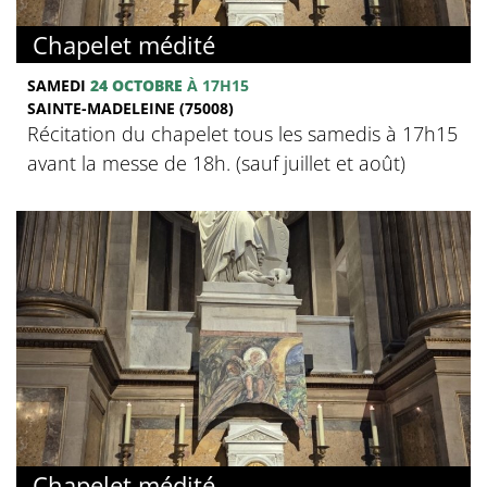
Chapelet médité
SAMEDI
24 OCTOBRE
À 17H15
SAINTE-MADELEINE (75008)
Récitation du chapelet tous les samedis à 17h15
avant la messe de 18h. (sauf juillet et août)
Chapelet médité