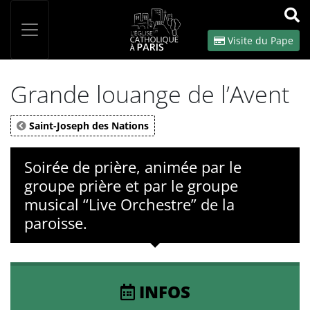
Panneau de gestion des cookies
Votre recherche
OK
Visite du Pape
Grande louange de l’Avent
Saint-Joseph des Nations
Soirée de prière, animée par le
groupe prière et par le groupe
musical “Live Orchestre” de la
paroisse.
INFOS