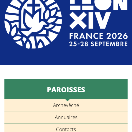
PAROISSES
Archevêché
Annuaires
Contacts