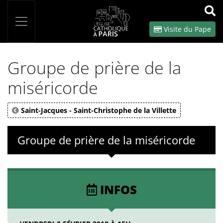
Panneau de gestion des cookies
Votre recherche
OK
Visite du Pape
Groupe de prière de la
miséricorde
Saint-Jacques - Saint-Christophe de la Villette
Groupe de prière de la miséricorde
INFOS