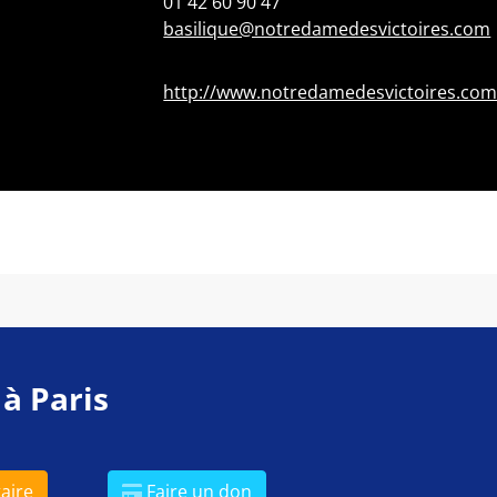
01 42 60 90 47
basilique@notredamedesvictoires.com
http://www.notredamedesvictoires.co
 à Paris
aire
Faire un don