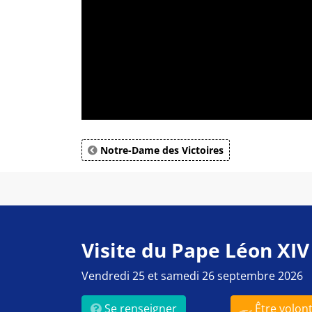
Notre-Dame des Victoires
Visite du Pape Léon XIV
Vendredi 25 et samedi 26 septembre 2026
Se renseigner
Être volont