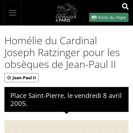
Panneau de gestion des cookies
Votre recherche
OK
Visite du Pape
Homélie du Cardinal
Joseph Ratzinger pour les
obsèques de Jean-Paul II
Jean-Paul II
Place Saint-Pierre, le vendredi 8 avril
2005.