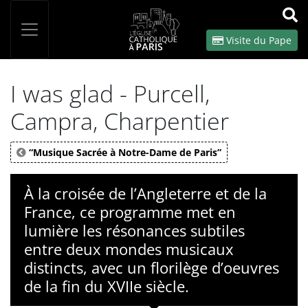
Panneau de gestion des cookies
Votre recherche
OK
Visite du Pape
I was glad - Purcell,
Campra, Charpentier
“Musique Sacrée à Notre-Dame de Paris”
À la croisée de l’Angleterre et de la
France, ce programme met en
lumière les résonances subtiles
entre deux mondes musicaux
distincts, avec un florilège d’oeuvres
de la fin du XVIIe siècle.