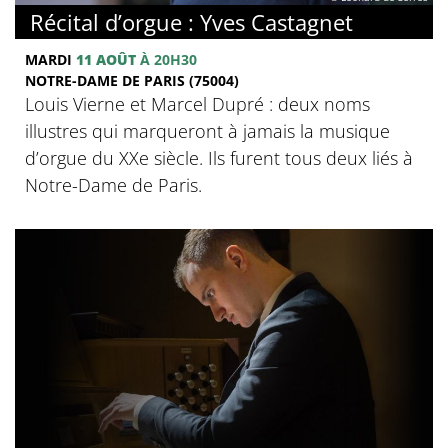
Récital d’orgue : Yves Castagnet
MARDI
11 AOÛT
À 20H30
NOTRE-DAME DE PARIS (75004)
Louis Vierne et Marcel Dupré : deux noms
illustres qui marqueront à jamais la musique
d’orgue du XXe siècle. Ils furent tous deux liés à
Notre-Dame de Paris.