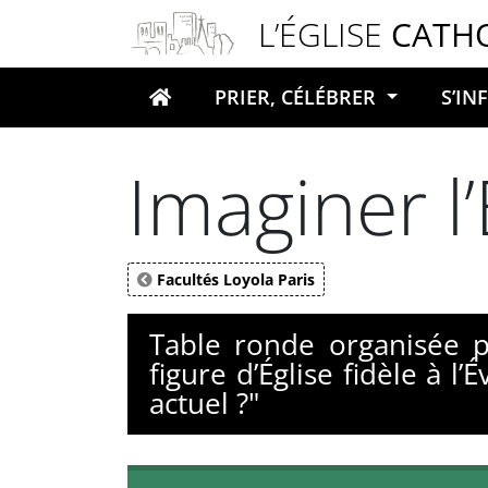
Panneau de gestion des cookies
L’ÉGLISE
CATH
PRIER, CÉLÉBRER
S’I
Votre recherche
Imaginer l’
Facultés Loyola Paris
Table ronde organisée 
figure d’Église fidèle à 
actuel ?"