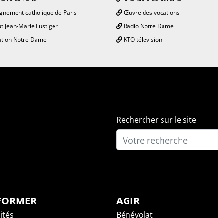
gnement catholique de Paris
Œuvre des vocations
ut Jean-Marie Lustiger
Radio Notre Dame
tion Notre Dame
KTO télévision
Rechercher sur le site
NFORMER
AGIR
ités
Bénévolat