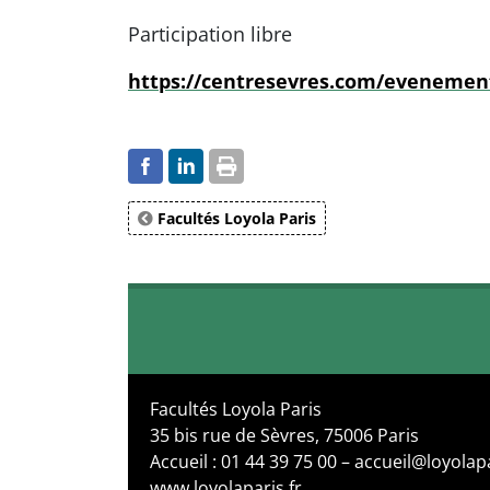
Participation libre
https://centresevres.com/evenement
Facultés Loyola Paris
Facultés Loyola Paris
35 bis rue de Sèvres, 75006 Paris
Accueil : 01 44 39 75 00 – accueil@loyolapa
www.loyolaparis.fr