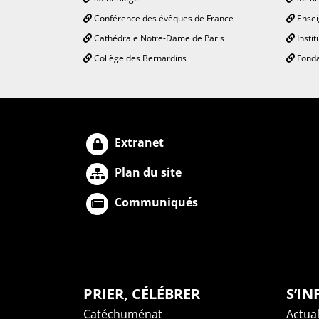
Conférence des évêques de France
Ensei
Cathédrale Notre-Dame de Paris
Instit
Collège des Bernardins
Fonda
Extranet
Plan du site
Communiqués
PRIER, CÉLÉBRER
S’I
Catéchuménat
Actual