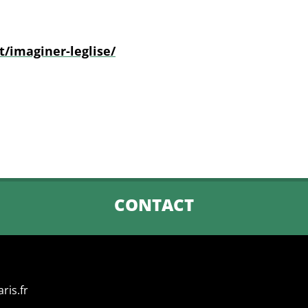
/imaginer-leglise/
CONTACT
ris.fr