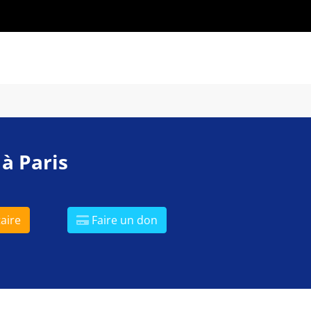
 à Paris
aire
Faire un don