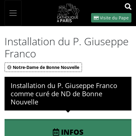
Panneau de gestion des cookies
Votre recherche
OK
Visite du Pape
Installation du P. Giuseppe
Franco
Notre-Dame de Bonne Nouvelle
Installation du P. Giuseppe Franco
comme curé de ND de Bonne
Nouvelle
INFOS