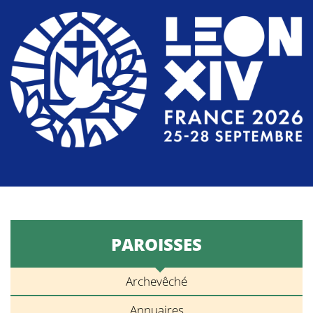
PAROISSES
Archevêché
Annuaires