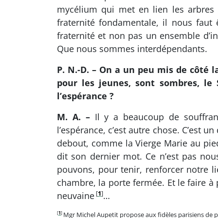
mycélium qui met en lien les arbres l
fraternité fondamentale, il nous faut 
fraternité et non pas un ensemble d’i
Que nous sommes interdépendants.
P. N.-D. – On a un peu mis de côté l
pour les jeunes, sont sombres, l
l’espérance ?
M. A. –
Il y a beaucoup de souffranc
l’espérance, c’est autre chose. C’est un
debout, comme la Vierge Marie au pied
dit son dernier mot. Ce n’est pas nou
pouvons, pour tenir, renforcer notre l
chambre, la porte fermée. Et le faire à 
[
1
]
neuvaine
…
[
1
]
Mgr Michel Aupetit propose aux fidèles parisiens de 