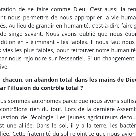
ation de se faire comme Dieu. C’est aussi la tent
vont nous permettre de nous approprier la vie huma
u lieu de grandir en humanité, c’est-à-dire faire g
e singe savant. Nous avons oublié que nous étion
ition en « éliminant » les faibles. Il nous faut nous
ies les plus faibles, pour retrouver notre humanité.
par nous rejoindre sur l’essentiel. Si un changement 
ive.
 à chacun, un abandon total dans les mains de Di
r l’illusion du contrôle total ?
e nous sommes autonomes parce que nous avons suff
ontrôlons rien du tout. Lors de la dernière Assem
 question de l’écologie. Les jeunes agriculteurs déc
t une alliée. Dans le sol, il y a la terre, les bacté
liée. Cette fraternité du sol rejoint ce que nous avio