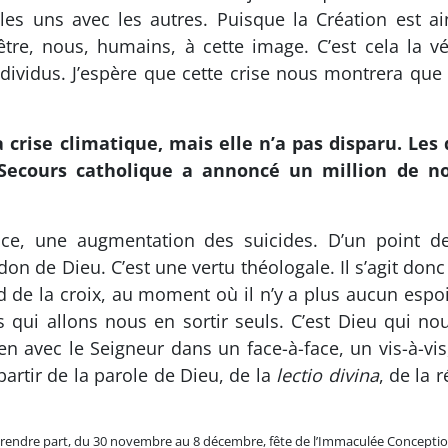
es uns avec les autres. Puisque la Création est ain
être, nous, humains, à cette image. C’est cela la vé
ndividus. J’espère que cette crise nous montrera que
a crise climatique, mais elle n’a pas disparu. Le
e Secours catholique a annoncé un million de
e, une augmentation des suicides. D’un point de
 don de Dieu. C’est une vertu théologale. Il s’agit don
 de la croix, au moment où il n’y a plus aucun espo
s qui allons nous en sortir seuls. C’est Dieu qui no
ien avec le Seigneur dans un face-à-face, un vis-à-vi
partir de la parole de Dieu, de la
lectio divina
, de la 
prendre part, du 30 novembre au 8 décembre, fête de l’Immaculée Conception