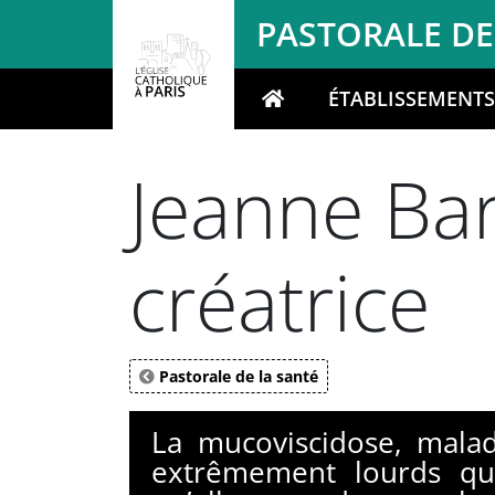
Panneau de gestion des cookies
PASTORALE DE
ÉTABLISSEMENT
Votre recherche
Jeanne Bar
créatrice
Pastorale de la santé
La mucoviscidose, maladi
extrêmement lourds qu’