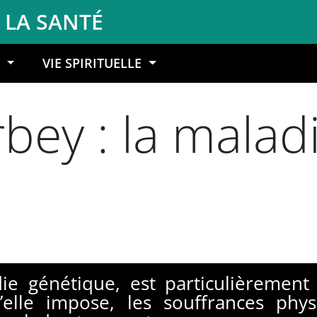
 LA SANTÉ
S
VIE SPIRITUELLE
bey : la malad
e génétique, est particulièrement t
elle impose, les souffrances phys