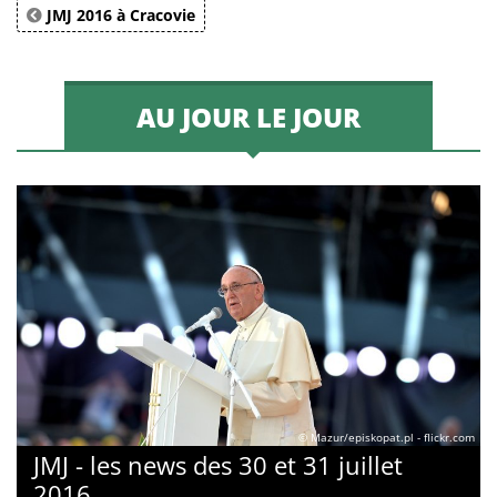
JMJ 2016 à Cracovie
AU JOUR LE JOUR
© Mazur/episkopat.pl - flickr.com
JMJ - les news des 30 et 31 juillet
2016