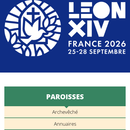
PAROISSES
Archevêché
Annuaires