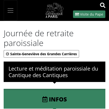
Panneau de gestion des cookies
Votre recherche
OK
Visite du Pape
Journée de retraite
paroissiale
Sainte-Geneviève des Grandes Carrières
Lecture et méditation paroissiale du
Cantique des Cantiques
INFOS