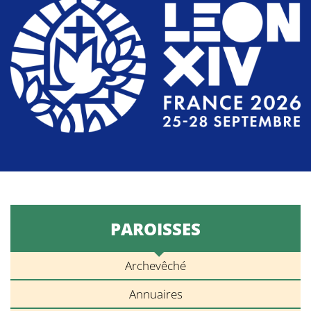
PAROISSES
Archevêché
Annuaires