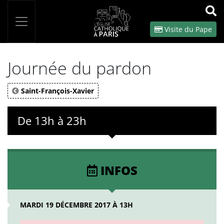
Panneau de gestion des cookies
Votre recherche
OK
Visite du Pape
Journée du pardon
Saint-François-Xavier
De 13h à 23h
INFOS
MARDI 19 DÉCEMBRE 2017 À 13H