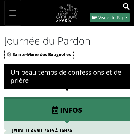
Panneau de gestion des cookies
Votre recherche
OK
Visite du Pape
Journée du Pardon
Sainte-Marie des Batignolles
Un beau temps de confessions et de
prière
INFOS
JEUDI 11 AVRIL 2019 À 10H30