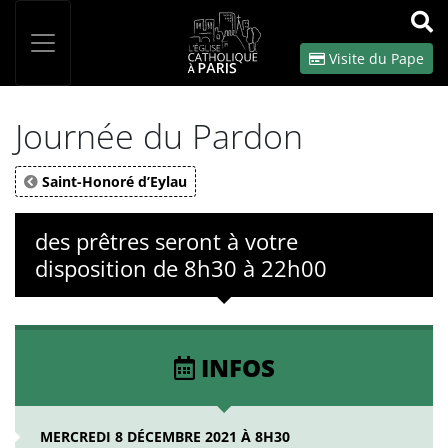
Panneau de gestion des cookies
Votre recherche
OK
Visite du Pape
Journée du Pardon
Saint-Honoré d’Eylau
des prêtres seront à votre
disposition de 8h30 à 22h00
INFOS
MERCREDI 8 DÉCEMBRE 2021 À 8H30