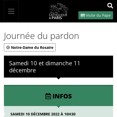
Panneau de gestion des cookies
Votre recherche
OK
Visite du Pape
Journée du pardon
Notre-Dame du Rosaire
Samedi 10 et dimanche 11
décembre
INFOS
SAMEDI 10 DÉCEMBRE 2022 À 10H30