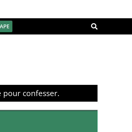
PAPE
OK
e pour confesser.