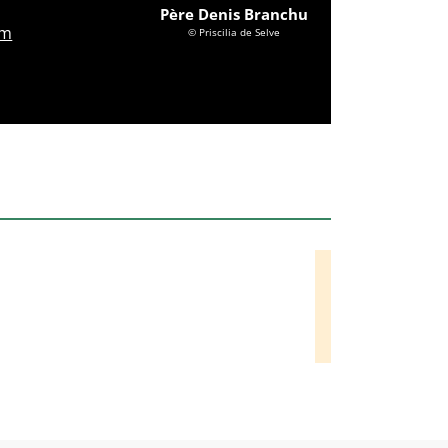
Père Denis Branchu
om
© Priscilia de Selve