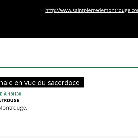
http://www.saintpierredemontrouge.c
nale en vue du sacerdoce
E
À 18H30
ONTROUGE
 Montrouge.