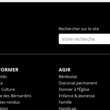
Rechercher sur le site
NFORMER
AGIR
ités
Bénévolat
da
Diaconat permanent
 Culture
Donner à l’Église
ge des Bernardins
Enfance & Jeunesse
es-rendus
Famille
tion
Handicap