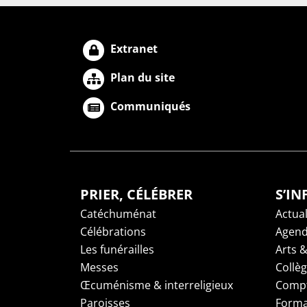
Extranet
Plan du site
Communiqués
PRIER, CÉLÉBRER
S’I
Catéchuménat
Actual
Célébrations
Agen
Les funérailles
Arts &
Messes
Collè
Œcuménisme & interreligieux
Compt
Paroisses
Forma