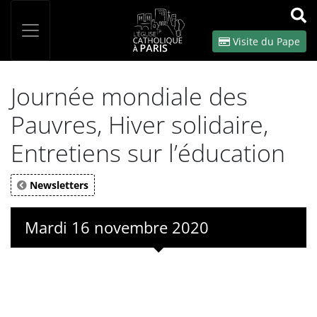
Panneau de gestion des cookies
Votre recherche
OK
Visite du Pape
Journée mondiale des
Pauvres, Hiver solidaire,
Entretiens sur l’éducation
Newsletters
Mardi 16 novembre 2020