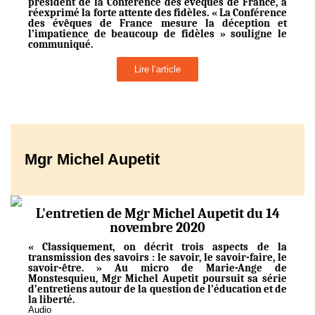
président de la Conférence des évêques de France, a
réexprimé la forte attente des fidèles. « La Conférence
des évêques de France mesure la déception et
l’impatience de beaucoup de fidèles » souligne le
communiqué.
Lire l’article
Mgr Michel Aupetit
L'entretien de Mgr Michel Aupetit du 14
novembre 2020
« Classiquement, on décrit trois aspects de la
transmission des savoirs : le savoir, le savoir-faire, le
savoir-être. » Au micro de Marie-Ange de
Monstesquieu, Mgr Michel Aupetit poursuit sa série
d’entretiens autour de la question de l’éducation et de
la liberté.
Audio