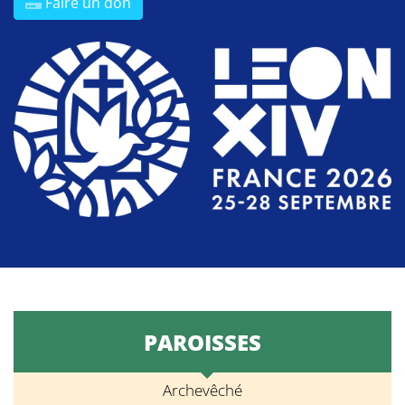
Faire un don
PAROISSES
Archevêché