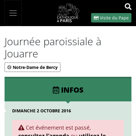
Panneau de gestion des cookies
Votre recherche
OK
Visite du Pape
Journée paroissiale à
Jouarre
Notre-Dame de Bercy
INFOS
DIMANCHE 2 OCTOBRE 2016
Cet événement est passé,
consultez l’agenda
ou
utilisez le