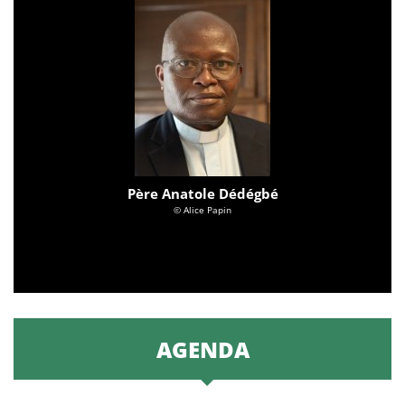
Père Anatole Dédégbé
© Alice Papin
AGENDA