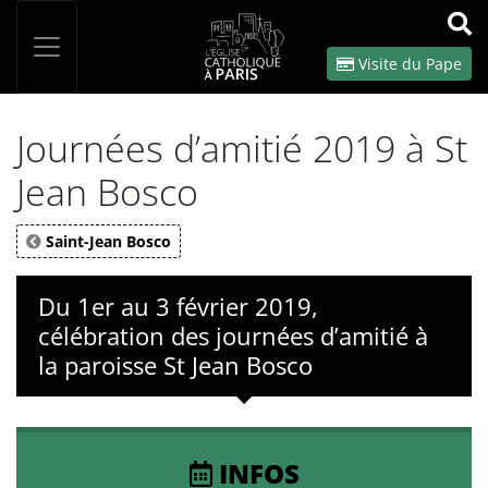
Panneau de gestion des cookies
Votre recherche
OK
Visite du Pape
Journées d’amitié 2019 à St
Jean Bosco
Saint-Jean Bosco
Du 1er au 3 février 2019,
célébration des journées d’amitié à
la paroisse St Jean Bosco
INFOS