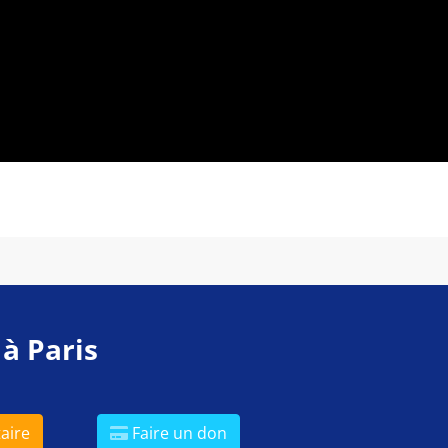
 à Paris
aire
Faire un don