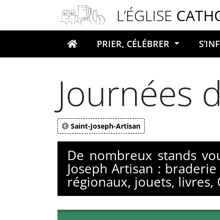
Panneau de gestion des cookies
L’ÉGLISE
CATH
PRIER, CÉLÉBRER
S’I
Votre recherche
Journées d
Saint-Joseph-Artisan
De nombreux stands vous
Joseph Artisan : braderie
régionaux, jouets, livres