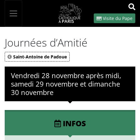
Panneau de gestion des cookies
Votre recherche
OK
Visite du Pape
Journées d’Amitié
Saint-Antoine de Padoue
Vendredi 28 novembre après midi,
samedi 29 novembre et dimanche
30 novembre
INFOS