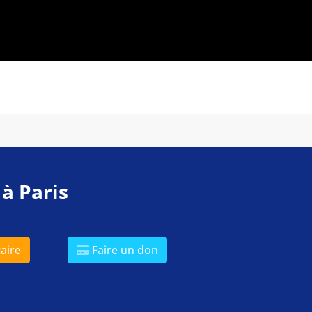
 à Paris
aire
Faire un don