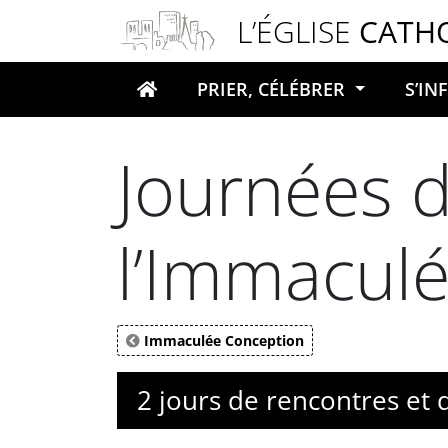
Panneau de gestion des cookies
L’ÉGLISE
CATH
PRIER, CÉLÉBRER
S’I
Votre recherche
Journées d
l’Immacul
Immaculée Conception
2 jours de rencontres et 