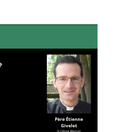
Père Étienne
Givelet
© Céline Marcon