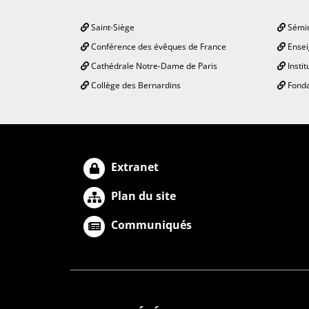
Saint-Siège
Sémin
Conférence des évêques de France
Ensei
Cathédrale Notre-Dame de Paris
Instit
Collège des Bernardins
Fonda
Extranet
Plan du site
Communiqués