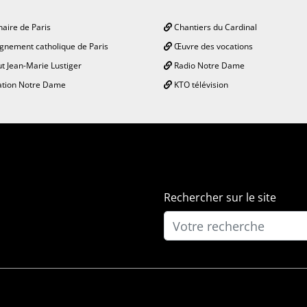
aire de Paris
Chantiers du Cardinal
gnement catholique de Paris
Œuvre des vocations
ut Jean-Marie Lustiger
Radio Notre Dame
tion Notre Dame
KTO télévision
Rechercher sur le site