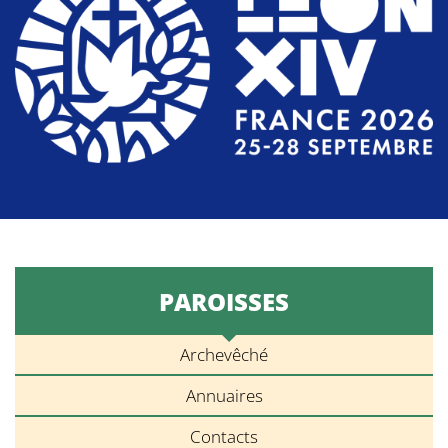
PAROISSES
Archevêché
Annuaires
Contacts