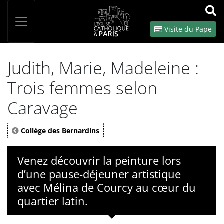
Panneau de gestion des cookies
Votre recherche
OK
Visite du Pape
Judith, Marie, Madeleine :
Trois femmes selon
Caravage
Collège des Bernardins
Venez découvrir la peinture lors
d’une pause-déjeuner artistique
avec Mélina de Courcy au cœur du
quartier latin.