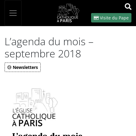
Panneau de gestion des cookies
Votre recherche
OK
Visite du Pape
L’agenda du mois –
septembre 2018
Newsletters