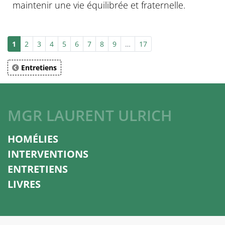
maintenir une vie équilibrée et fraternelle.
1
2
3
4
5
6
7
8
9
…
17
Entretiens
MGR LAURENT ULRICH
HOMÉLIES
INTERVENTIONS
ENTRETIENS
LIVRES