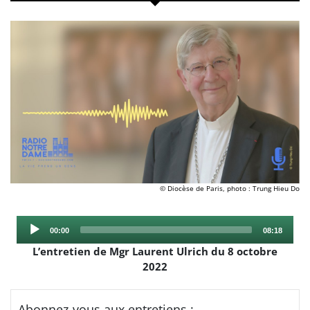
© Diocèse de Paris, photo : Trung Hieu Do
Audio
Current
Total
00:00
08:18
Player
time
duration
L’entretien de Mgr Laurent Ulrich du 8 octobre
2022
Abonnez-vous aux entretiens :