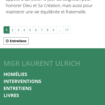
honorer Dieu et Sa Création, mais aussi pour
maintenir une vie équilibrée et fraternelle.
1
2
3
4
5
6
7
8
9
…
17
Entretiens
MGR LAURENT ULRICH
HOMÉLIES
INTERVENTIONS
ENTRETIENS
LIVRES