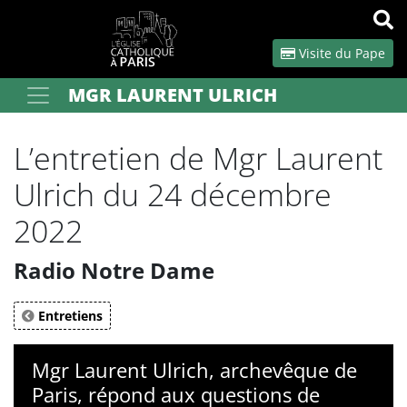
Panneau de gestion des cookies
Visite du Pape
MGR LAURENT ULRICH
Votre recherche
OK
L’entretien de Mgr Laurent
Ulrich du 24 décembre
2022
Radio Notre Dame
Entretiens
Mgr Laurent Ulrich, archevêque de
Paris, répond aux questions de