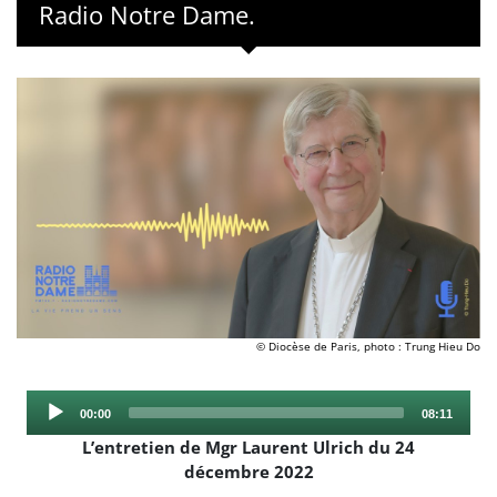
Radio Notre Dame.
© Diocèse de Paris, photo : Trung Hieu Do
Audio
Current
Total
00:00
08:11
Player
time
duration
L’entretien de Mgr Laurent Ulrich du 24
décembre 2022