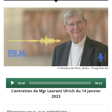
© Diocèse de Paris, photo : Trung Hieu Do
Audio
Current
Total
00:00
08:23
Player
time
duration
L’entretien de Mgr Laurent Ulrich du 14 janvier
2023
Abonnez-vous aux entretiens :