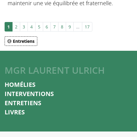
maintenir une vie équilibrée et fraternelle.
1
2
3
4
5
6
7
8
9
…
17
Entretiens
MGR LAURENT ULRICH
HOMÉLIES
INTERVENTIONS
ENTRETIENS
LIVRES