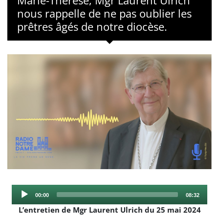
Marie-Thérèse, Mgr Laurent Ulrich
nous rappelle de ne pas oublier les
prêtres âgés de notre diocèse.
Audio
Current
Total
00:00
08:32
Player
time
duration
L’entretien de Mgr Laurent Ulrich du 25 mai 2024