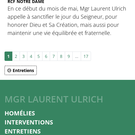
RCF NOTRE DAME
En ce début du mois de mai, Mgr Laurent Ulrich
appelle à sanctifier le jour du Seigneur, pour
honorer Dieu et Sa Création, mais aussi pour
maintenir une vie équilibrée et fraternelle.
1
2
3
4
5
6
7
8
9
…
17
Entretiens
MGR LAURENT ULRICH
HOMÉLIES
INTERVENTIONS
ENTRETIENS