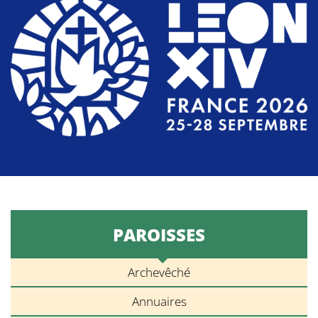
PAROISSES
Archevêché
Annuaires