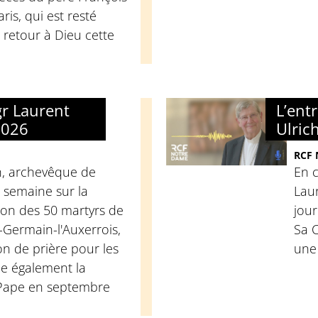
ris, qui est resté
 retour à Dieu cette
gr Laurent
L’ent
2026
Ulric
RCF
h, archevêque de
En 
e semaine sur la
Laur
ion des 50 martyrs de
jour
t-Germain-l'Auxerrois,
Sa C
on de prière pour les
une 
ue également la
u Pape en septembre