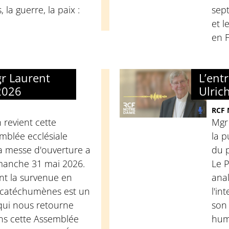
 la guerre, la paix :
sept
et l
en 
gr Laurent
L’ent
 2026
Ulric
RCF
 revient cette
Mgr 
mblée ecclésiale
la p
la messe d'ouverture a
du 
imanche 31 mai 2026.
Le 
nt la survenue en
ana
catéchumènes est un
l'in
 qui nous retourne
son 
dans cette Assemblée
hum