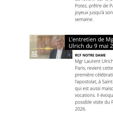
Potez, prêtre de Pa
joyeux jusqu'à son
semaine.
L’entretien de M
Ulrich du 9 mai 
RCF NOTRE DAME
Mgr Laurent Ulric
Paris, revient cett
première célébrat
l'apostolat, à Sain
qui est aussi mais
vocations. Il évoq
possible visite d
2026.