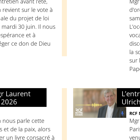
tretien avant l'été,
Mgr 
 revient sur le vote à
d'o
ale du projet de loi
sam
e mardi 30 juin. Il nous
L'oc
'espérance et à
voca
éger ce don de Dieu
disc
la s
sur 
Pape
gr Laurent
L’ent
n 2026
Ulric
RCF
 nous parle cette
Mgr
et de la paix, alors
Pari
ier un livre consacré à
ven