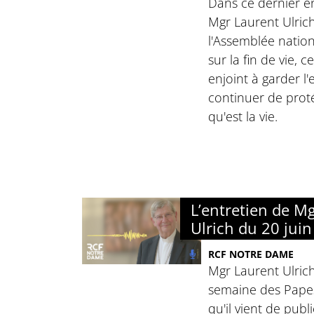
Dans ce dernier en
Mgr Laurent Ulrich
l'Assemblée nation
sur la fin de vie, c
enjoint à garder l
continuer de prot
qu'est la vie.
L’entretien de M
Ulrich du 20 jui
RCF NOTRE DAME
Mgr Laurent Ulrich
semaine des Papes 
qu'il vient de publ