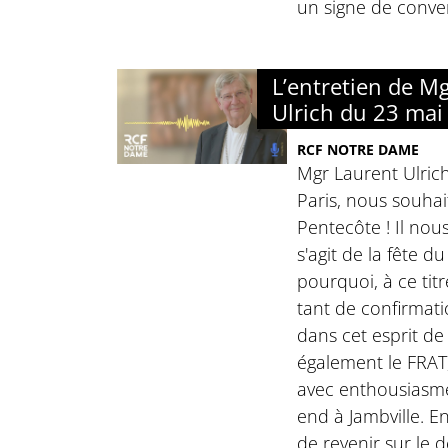
un signe de conver
L’entretien de M
Ulrich du 23 mai
RCF NOTRE DAME
Mgr Laurent Ulric
Paris, nous souhai
Pentecôte ! Il nou
s'agit de la fête d
pourquoi, à ce tit
tant de confirmati
dans cet esprit de 
également le FRAT,
avec enthousiasme
end à Jambville. En
de revenir sur le 