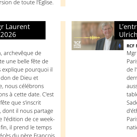
sion de toute l'Église.
gr Laurent
L’ent
 2026
Ulric
RCF
h, archevêque de
Mgr
te une belle fête de
Pari
s explique pourquoi il
de l
u don de Dieu et
dern
re, nous célébrons
auss
ons à cette date. C'est
tabl
fête que s'inscrit
Sade
 dont il nous partage
d'é
 l'édition de ce week-
Pari
fin, il prend le temps
nati
décès du père François