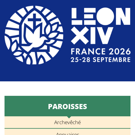
PAROISSES
Archevêché
Annuaires