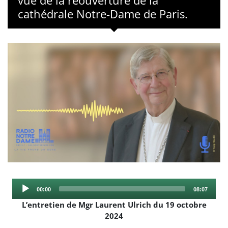
vue de la réouverture de la
cathédrale Notre-Dame de Paris.
Audio
Current
Total
00:00
08:07
Player
time
duration
L’entretien de Mgr Laurent Ulrich du 19 octobre
2024