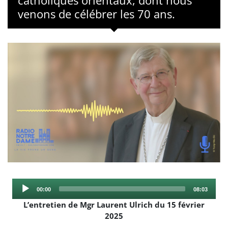
catholiques orientaux, dont nous
venons de célébrer les 70 ans.
Audio
Current
Total
00:00
08:03
Player
time
duration
L’entretien de Mgr Laurent Ulrich du 15 février
2025