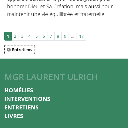
honorer Dieu et Sa Création, mais aussi pour
maintenir une vie équilibrée et fraternelle.
1
2
3
4
5
6
7
8
9
…
17
Entretiens
MGR LAURENT ULRICH
HOMÉLIES
INTERVENTIONS
ENTRETIENS
LIVRES