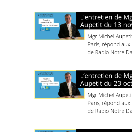
L’entretien de M
Aupetit du 13 n
Mgr Michel Aupeti
Paris, répond aux 
de Radio Notre D
L’entretien de M
Aupetit du 23 oc
Mgr Michel Aupeti
Paris, répond aux 
de Radio Notre D