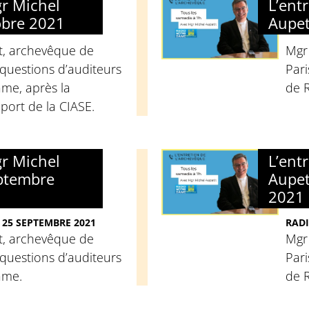
gr Michel
L’ent
obre 2021
Aupet
t, archevêque de
Mgr
questions d’auditeurs
Pari
me, après la
de 
port de la CIASE.
gr Michel
L’ent
eptembre
Aupet
2021
 25 SEPTEMBRE 2021
RADI
t, archevêque de
Mgr
questions d’auditeurs
Pari
ame.
de 