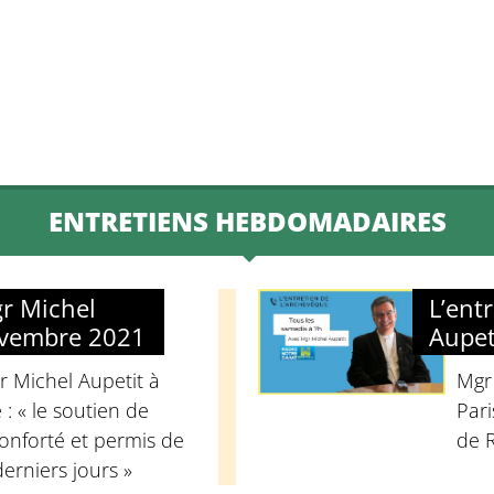
to
increase
or
decrease
volume.
ENTRETIENS HEBDOMADAIRES
gr Michel
L’ent
ovembre 2021
Aupet
r Michel Aupetit à
Mgr
: « le soutien de
Pari
nforté et permis de
de 
derniers jours »