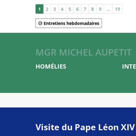
1
2
3
4
5
6
7
8
9
…
19
Entretiens hebdomadaires
MGR MICHEL AUPETIT
HOMÉLIES
INT
Visite du Pape Léon XIV