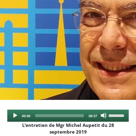
Audio
Use
Current
Total
00:00
08:37
Player
Up/Down
time
duration
L’entretien de Mgr Michel Aupetit du 28
Arrow
septembre 2019
keys