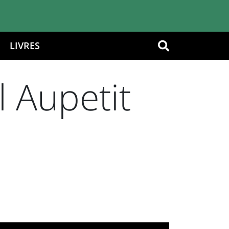
LIVRES
OK
l Aupetit