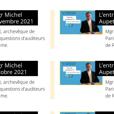
gr Michel
L’ent
ovembre 2021
Aupet
t, archevêque de
Mgr
questions d’auditeurs
Pari
ame.
de 
gr Michel
L’ent
tobre 2021
Aupet
t, archevêque de
Mgr
questions d’auditeurs
Pari
ame.
de 